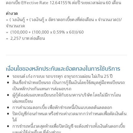
ดอกเบี้ย Effective Rate 12.64155% ต่อปี ระยะเวลาผ่อน 60 เดือน
ค่างวด
= ( วงเงินกู้ + (วงเงินกู้ x อัตราดอกเบี้ยคงที่ต่อเดือน x จำนวนงวด))/
จำนวนงวด
= (100,000 + (100,000 x 0.59% x 60))/60
= 2,257 บาท ต่อเดือน
เงื่อนไขของหลักประกันและข้อตกลงในการใช้บริการ
รถยนต์ เก๋ง กระบะ รถบรรทุก อายุรถรวมผ่อน ไม่เกิน 25 ปี
สินเชื่อจำนำทะเบียนรถ เป็นการกู้ยืมเงินโดยใช้สมุดคู่มือทะเบียนรถ
เป็นหลักประกันแทนการส่งมอบรถ
ผู้กู้ต้องส่งมอบทะเบียนรถให้กับธนาคาร/บริษัท โดยไม่มีการโอน
เล่มทะเบียน
การคำนวณดอกเบี้ย เพื่อหักชำระหนี้เป็นแบบลดต้นลดดอก
ปิดบัญชีก่อนกำหนด หรือชำระค่างวดมากกว่ากำหนดเพื่อตัดเงินต้น
ได้
การชำระหนี้งวดสุดท้ายเพื่อปิดบัญชี จะต้องชำระทั้งเงินต้นดอกเบี้ย
และค่าใช้จ่ายอื่นๆ ที่ค้างชำระ