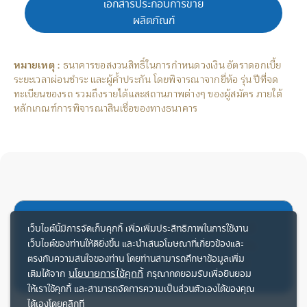
เอกสารประกอบการขาย
ผลิตภัณฑ์
หมายเหตุ :
ธนาคารขอสงวนสิทธิ์ในการกำหนดวงเงิน อัตราดอกเบี้ย
ระยะเวลาผ่อนชำระ และผู้ค้ำประกัน โดยพิจารณาจากยี่ห้อ รุ่น ปีที่จด
ทะเบียนของรถ รวมถึงรายได้และสถานภาพต่างๆ ของผู้สมัคร ภายใต้
หลักเกณฑ์การพิจารณาสินเชื่อของทางธนาคาร
เงื่อนไขและการพิจารณาสินเชื่อเป็นไปตามที่
เว็บไซต์นี้มีการจัดเก็บคุกกี้ เพื่อเพิ่มประสิทธิภาพในการใช้งาน
เว็บไซต์ของท่านให้ดียิ่งขึ้น และนำเสนอโฆษณาที่เกี่ยวข้องและ
ธนาคารกำหนด อัตราดอกเบี้ยที่แท้จริง 12% -
ตรงกับความสนใจของท่าน โดยท่านสามารถศึกษาข้อมูลเพิ่ม
24% ต่อปี | กู้เท่าที่จำเป็นและชำระคืนไหว
นโยบายการใช้คุกกี้
เติมได้จาก
กรุณากดยอมรับเพื่อยินยอม
ให้เราใช้คุกกี้ และสามารถจัดการความเป็นส่วนตัวเองได้ของคุณ
ได้เองโดยคลิกที่