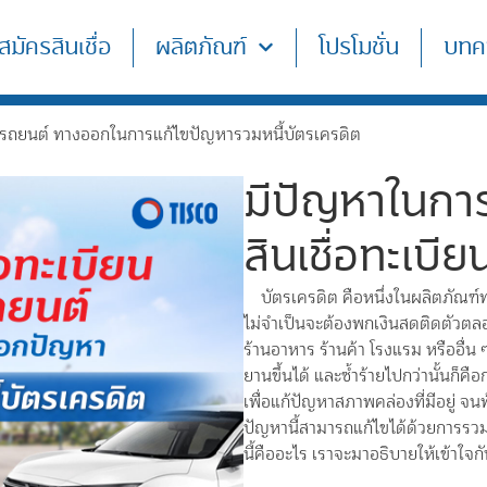
สมัครสินเชื่อ
ผลิตภัณฑ์
โปรโมชั่น
บทค
ยนรถยนต์ ทางออกในการแก้ไขปัญหารวมหนี้บัตรเครดิต
มีปัญหาในการ
สินเชื่อทะเบี
บัตรเครดิต คือหนึ่งในผลิตภัณฑ์
ไม่จำเป็นจะต้องพกเงินสดติดตัวตลอด
ร้านอาหาร ร้านค้า โรงแรม หรืออื่
ยานขึ้นได้ และซ้ำร้ายไปกว่านั้นก็คื
เพื่อแก้ปัญหาสภาพคล่องที่มีอยู่ จน
ปัญหานี้สามารถแก้ไขได้ด้วยการรวมหน
นี้คืออะไร เราจะมาอธิบายให้เข้าใจกั