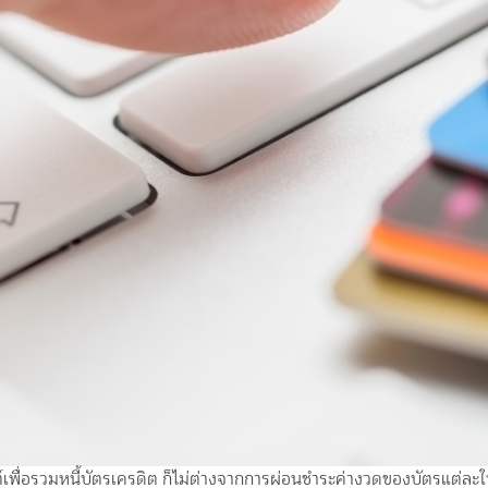
ื่อรวมหนี้บัตรเครดิต ก็ไม่ต่างจากการผ่อนชำระค่างวดของบัตรแต่ละใบห