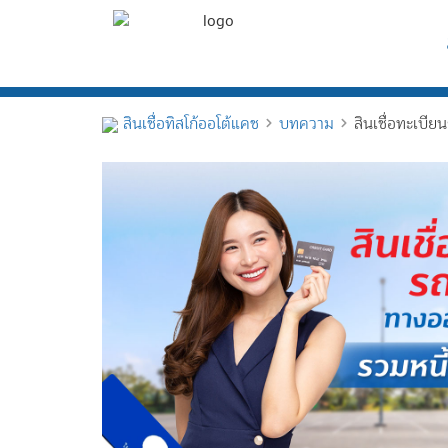
Skip
to
content
สินเชื่อทิสโก้ออโต้แคช
บทความ
สินเชื่อทะเบี